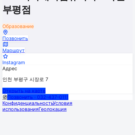
부평점
Образование
Позвонить
Маршрут
Instagram
Адрес
인천 부평구 시장로 7
Открыть на карте
🧭
Позвонить · 032-437-0111
Конфиденциальность
Условия
использования
Геолокация