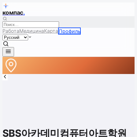
компас
.
Работа
Медицина
Карта
Профиль
SBS아카데미컴퓨터아트학원