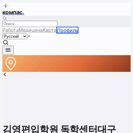
компас
.
Работа
Медицина
Карта
Профиль
김영편입학원 독학센터대구