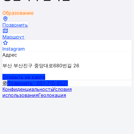
Образование
Позвонить
Маршрут
Instagram
Адрес
부산 부산진구 중앙대로680번길 26
Открыть на карте
🧭
Позвонить · 051-710-6521
Конфиденциальность
Условия
использования
Геолокация