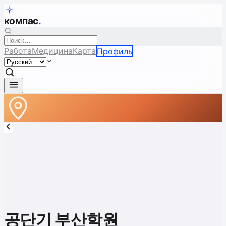
компас
.
Работа
Медицина
Карта
Профиль
공단기 부산학원