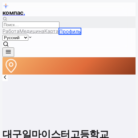
компас
.
Работа
Медицина
Карта
Профиль
대구일마이스터고등학교