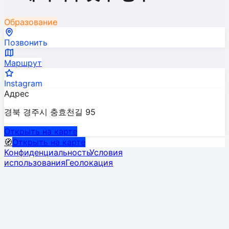
Образование
Позвонить
Маршрут
Instagram
Адрес
경북 경주시 충효천길 95
Открыть на карте
🧭
Открыть на карте
Конфиденциальность
Условия
использования
Геолокация