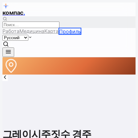
компас
.
Работа
Медицина
Карта
Профиль
그레이시주짓수 경주