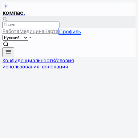
компас
.
Работа
Медицина
Карта
Профиль
Конфиденциальность
Условия
использования
Геолокация