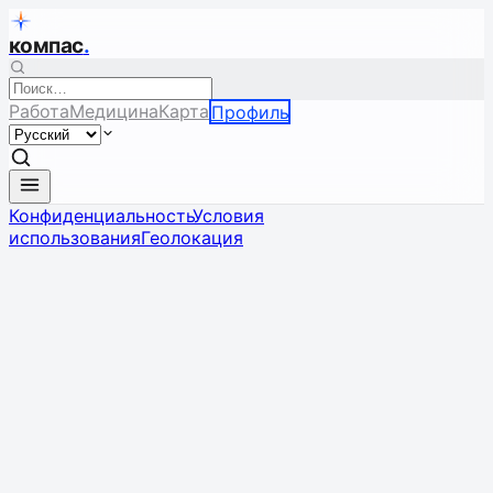
компас
.
Работа
Медицина
Карта
Профиль
Конфиденциальность
Условия
использования
Геолокация