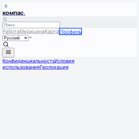
компас
.
Работа
Медицина
Карта
Профиль
Конфиденциальность
Условия
использования
Геолокация