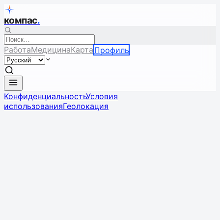
компас
.
Работа
Медицина
Карта
Профиль
Конфиденциальность
Условия
использования
Геолокация