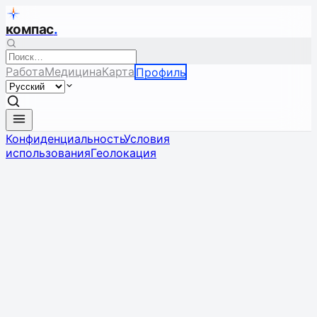
компас
.
Работа
Медицина
Карта
Профиль
Конфиденциальность
Условия
использования
Геолокация