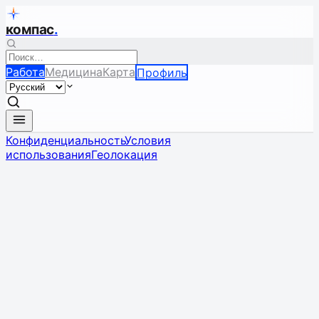
компас
.
Работа
Медицина
Карта
Профиль
Конфиденциальность
Условия
использования
Геолокация