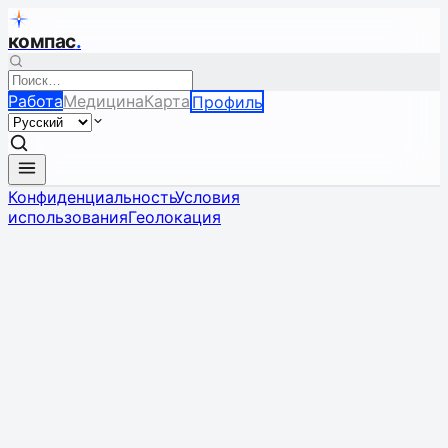
компас
.
Работа
Медицина
Карта
Профиль
Конфиденциальность
Условия
использования
Геолокация