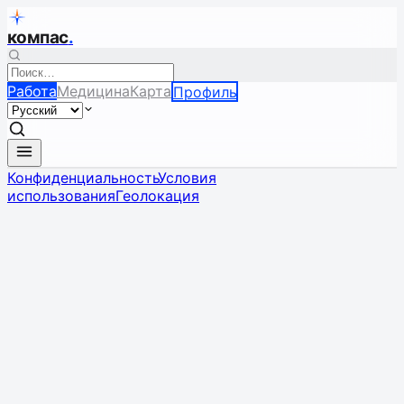
компас
.
Работа
Медицина
Карта
Профиль
Конфиденциальность
Условия
использования
Геолокация