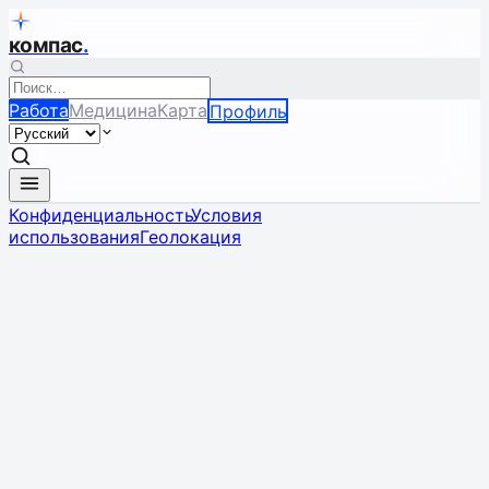
компас
.
Работа
Медицина
Карта
Профиль
Конфиденциальность
Условия
использования
Геолокация