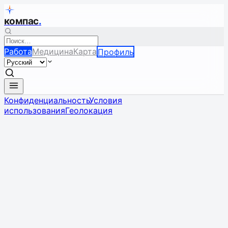
компас
.
Работа
Медицина
Карта
Профиль
Конфиденциальность
Условия
использования
Геолокация