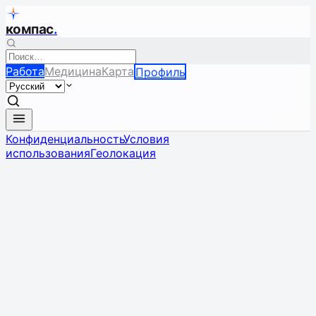
компас
.
Работа
Медицина
Карта
Профиль
Конфиденциальность
Условия
использования
Геолокация