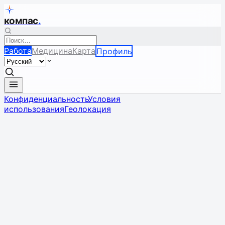
компас
.
Работа
Медицина
Карта
Профиль
Конфиденциальность
Условия
использования
Геолокация