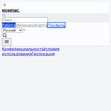
компас
.
Работа
Медицина
Карта
Профиль
Конфиденциальность
Условия
использования
Геолокация