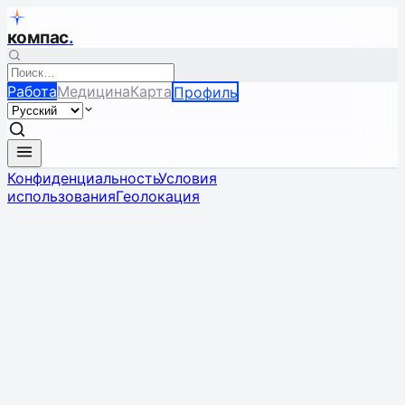
компас
.
Работа
Медицина
Карта
Профиль
Конфиденциальность
Условия
использования
Геолокация