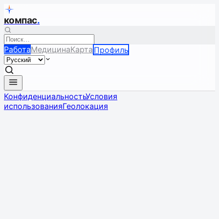
компас
.
Работа
Медицина
Карта
Профиль
Конфиденциальность
Условия
использования
Геолокация