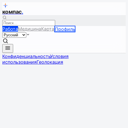
компас
.
Работа
Медицина
Карта
Профиль
Конфиденциальность
Условия
использования
Геолокация