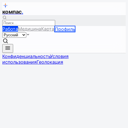
компас
.
Работа
Медицина
Карта
Профиль
Конфиденциальность
Условия
использования
Геолокация