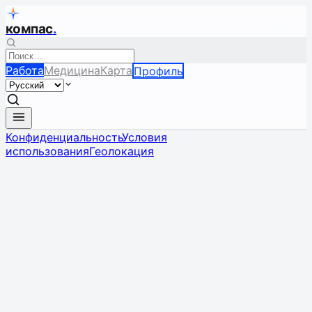
компас
.
Работа
Медицина
Карта
Профиль
Конфиденциальность
Условия
использования
Геолокация