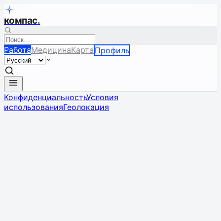
компас
.
Работа
Медицина
Карта
Профиль
Конфиденциальность
Условия
использования
Геолокация