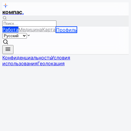
компас
.
Работа
Медицина
Карта
Профиль
Конфиденциальность
Условия
использования
Геолокация