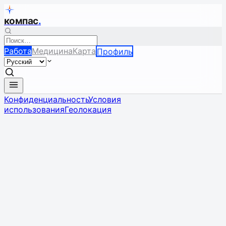
компас
.
Работа
Медицина
Карта
Профиль
Конфиденциальность
Условия
использования
Геолокация