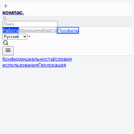
компас
.
Работа
Медицина
Карта
Профиль
Конфиденциальность
Условия
использования
Геолокация