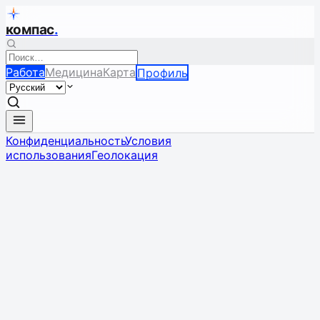
компас
.
Работа
Медицина
Карта
Профиль
Конфиденциальность
Условия
использования
Геолокация