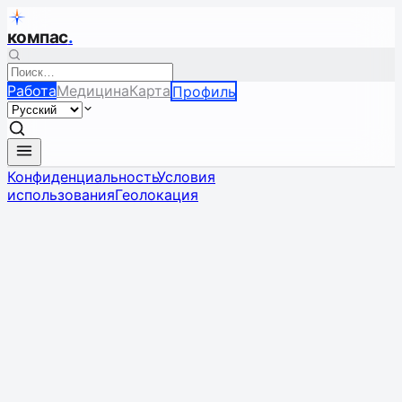
компас
.
Работа
Медицина
Карта
Профиль
Конфиденциальность
Условия
использования
Геолокация