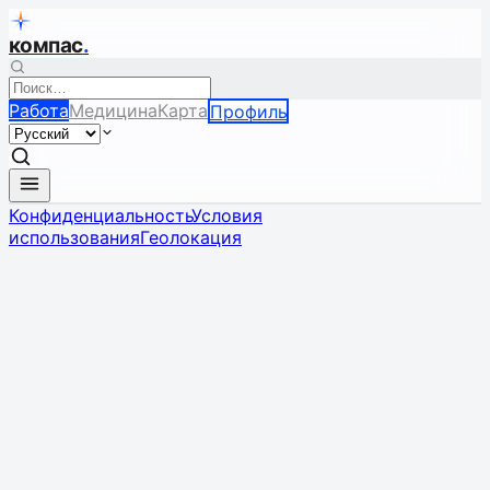
компас
.
Работа
Медицина
Карта
Профиль
Конфиденциальность
Условия
использования
Геолокация