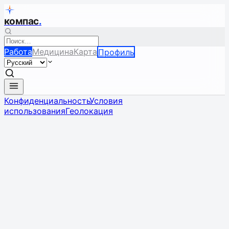
компас
.
Работа
Медицина
Карта
Профиль
Конфиденциальность
Условия
использования
Геолокация