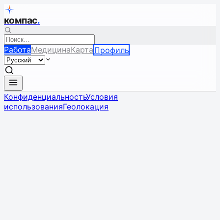
компас
.
Работа
Медицина
Карта
Профиль
Конфиденциальность
Условия
использования
Геолокация