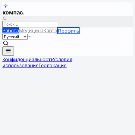
компас
.
Работа
Медицина
Карта
Профиль
Конфиденциальность
Условия
использования
Геолокация