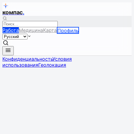
компас
.
Работа
Медицина
Карта
Профиль
Конфиденциальность
Условия
использования
Геолокация