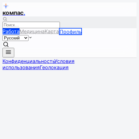
компас
.
Работа
Медицина
Карта
Профиль
Конфиденциальность
Условия
использования
Геолокация