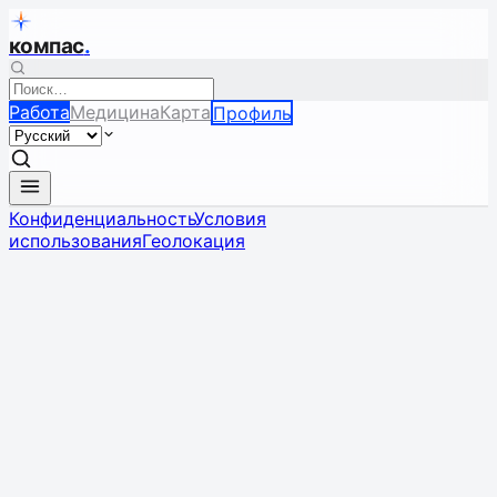
компас
.
Работа
Медицина
Карта
Профиль
Конфиденциальность
Условия
использования
Геолокация