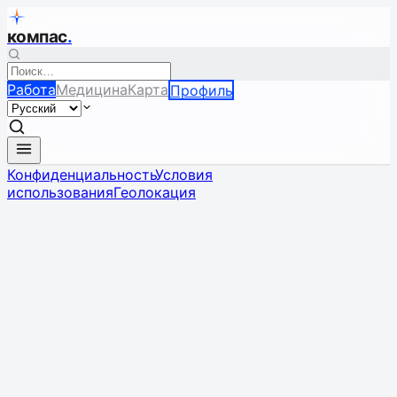
компас
.
Работа
Медицина
Карта
Профиль
Конфиденциальность
Условия
использования
Геолокация