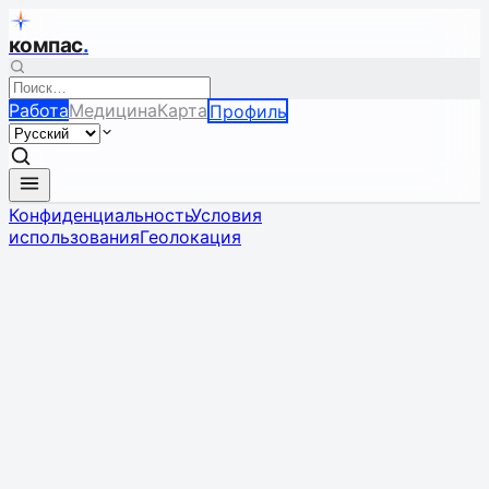
компас
.
Работа
Медицина
Карта
Профиль
Конфиденциальность
Условия
использования
Геолокация