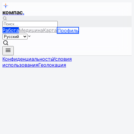
компас
.
Работа
Медицина
Карта
Профиль
Конфиденциальность
Условия
использования
Геолокация