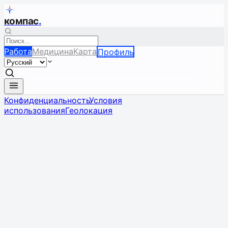
компас
.
Работа
Медицина
Карта
Профиль
Конфиденциальность
Условия
использования
Геолокация