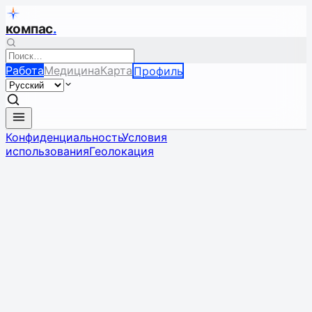
компас
.
Работа
Медицина
Карта
Профиль
Конфиденциальность
Условия
использования
Геолокация