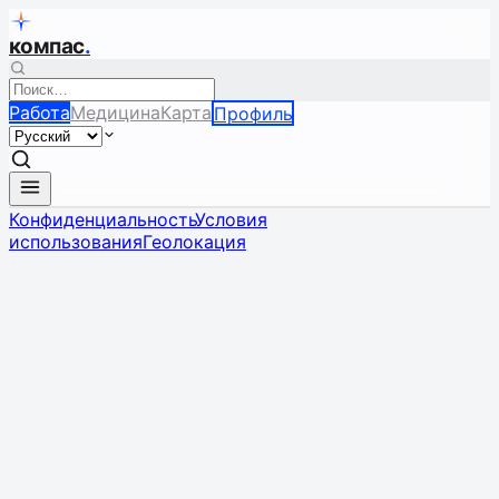
компас
.
Работа
Медицина
Карта
Профиль
Конфиденциальность
Условия
использования
Геолокация