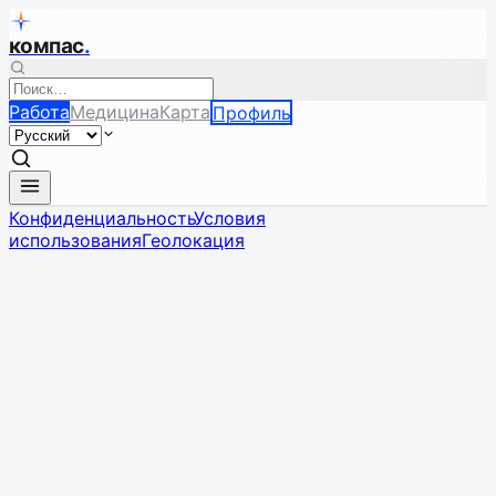
компас
.
Работа
Медицина
Карта
Профиль
Конфиденциальность
Условия
использования
Геолокация