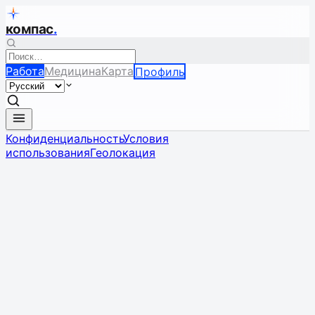
компас
.
Работа
Медицина
Карта
Профиль
Конфиденциальность
Условия
использования
Геолокация