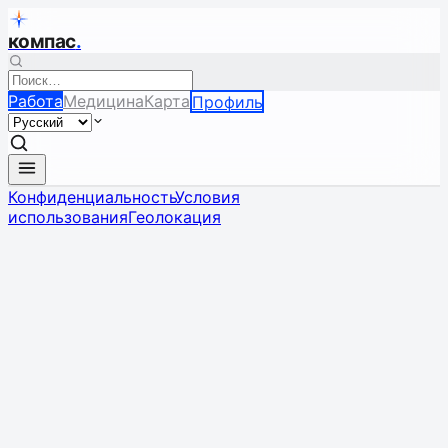
компас
.
Работа
Медицина
Карта
Профиль
Конфиденциальность
Условия
использования
Геолокация