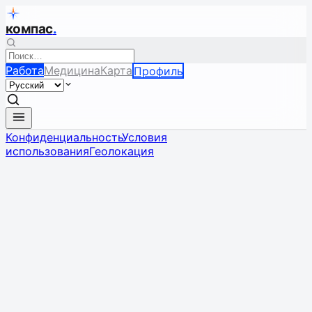
компас
.
Работа
Медицина
Карта
Профиль
Конфиденциальность
Условия
использования
Геолокация