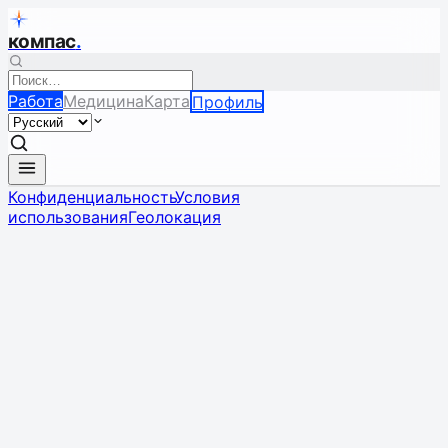
компас
.
Работа
Медицина
Карта
Профиль
Конфиденциальность
Условия
использования
Геолокация