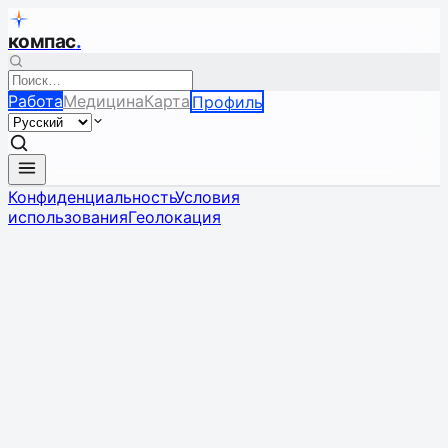
компас
.
Работа
Медицина
Карта
Профиль
Конфиденциальность
Условия
использования
Геолокация