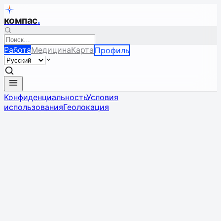
компас
.
Работа
Медицина
Карта
Профиль
Конфиденциальность
Условия
использования
Геолокация