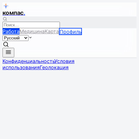
компас
.
Работа
Медицина
Карта
Профиль
Конфиденциальность
Условия
использования
Геолокация